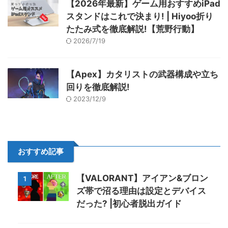
【2026年最新】ゲーム用おすすめiPad
スタンドはこれで決まり! | Hiyoo折り
たたみ式を徹底解説!【荒野行動】
2026/7/19
【Apex】カタリストの武器構成や立ち
回りを徹底解説!
2023/12/9
おすすめ記事
【VALORANT】アイアン&ブロン
1
ズ帯で沼る理由は設定とデバイス
だった? |初心者脱出ガイド