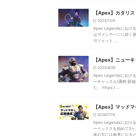
【Apex】カタリ
2023/12/9
Apex Legends
はヴァンテージに続く新レ
ガジェット ...
【Apex】ニュー
2023/9/26
Apex Legends
ーキャッスル(通称:新城
た。 https:/ ...
【Apex】マッド
2026/7/19
Apex Legends
ーペックスを始めて3
者の方には参考になると思