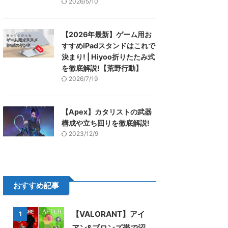
2026/5/10
【2026年最新】ゲーム用お
すすめiPadスタンドはこれで
決まり! | Hiyoo折りたたみ式
を徹底解説!【荒野行動】
2026/7/19
【Apex】カタリストの武器
構成や立ち回りを徹底解説!
2023/12/9
おすすめ記事
【VALORANT】アイ
1
アン&ブロンズ帯で沼