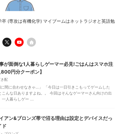
学卒 (専攻は有機化学) マイブームはネットラジオと英語勉
食事が面倒な1人暮らしゲーマー必見!ごはんはスマホ注
,800円分クーポン】
置き配
に間に合わせなきゃ…」 「今日は一日引きこもってゲームした
とこんな日ありますよね。。 今回はそんなゲーマーさん向けの出
一人暮らしゲー ...
】アイアン&ブロンズ帯で沼る理由は設定とデバイスだっ
イド
ン
,
ブロンズ