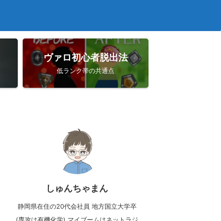
ヴァロ初心者脱出法
低ランク帯の共通点
しゅんちゃまん
静岡県在住の20代会社員 地方国立大学卒
(専攻は有機化学) マイブームはネットラジ