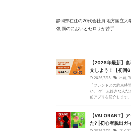
静岡県在住の20代会社員 地方国立大
強 雨のにおいとセロリが苦手
【2026年最新】
文しよう！【初回6
2026/5/18
出前
,
「フレンドとの約束時間
い」 ゲーム好きな人だ
前アプリを紹介します。 
【VALORANT
た? |初心者脱出ガ
2026/5/21
アイア