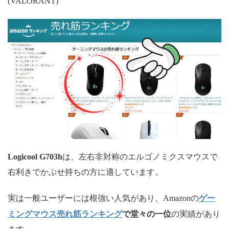
(VALORANT)
Logicool G703h
は、左右非対称のエルゴノミクスマウスで
右利きでかぶせ持ちの方に適しています。
ゲー
実は一般ユーザーには根強い人気があり、Amazonの
ミングマウス売れ筋ランキング
で堂々の一位
の実績があり