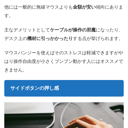
他には一般的に無線マウスよりも
金額が安い
傾向にありま
す。
主なデメリットとして
ケーブルが操作の邪魔
になったり、
デスク上の
機材に引っかかったり
する点が挙げられます。
マウスバンジーを使えばそのストレスは軽減できますがや
はり操作自由度が小さくブンブン動かす人にはオススメで
きません。
サイドボタンの押し感