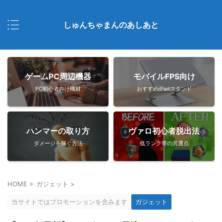
しゅんちゃまんのあしあと
ゲームPC周辺機器
モバイルFPS向け
PC初心者向け機材
おすすめiPadスタンド
ハンマーの取り方
ヴァロ初心者脱出法
ダメージを稼ぐ方法
低ランク帯の共通点
HOME
>
ガジェット
>
当サイトではプロモーションを含みます
ガジェット