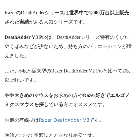
RazerのDeathAdderシリーズは
世界中で1,000万台以上販売
された実績
がある人気シリーズです。
DeathAdder V3 Pro
は、DeathAdderシリーズ特有のくびれ
やくぼみなどが少ないため、持ち方のバリエーションが増
えました。
また、64gと従来型のRazer DeathAdder V2 Proと比べて20g
以上軽いです。
やや大きめのマウス
をお求めの方や
Razer好きでエルゴノ
ミクスマウスを探している
方にオススメです。
Razer DeathAdder V3
同機の有線型は
です。
無線と比べて半額ほどとかなり格安です。