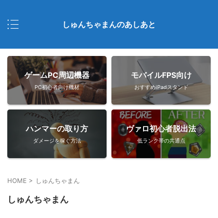
しゅんちゃまんのあしあと
ゲームPC周辺機器
モバイルFPS向け
PC初心者向け機材
おすすめiPadスタンド
ハンマーの取り方
ヴァロ初心者脱出法
ダメージを稼ぐ方法
低ランク帯の共通点
HOME
>
しゅんちゃまん
しゅんちゃまん