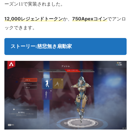
ーズン11で実装されました。
12,000レジェンドトークン
750Apexコイン
か、
でアンロ
ックできます。
ストーリー:慈悲無き扇動家