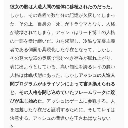
彼女の脳は人造人間の躯体に移植されたのだった。
しかし、その過程で数年分の記憶が欠落してしまっ
た。その上、自身の「死」がトラウマとなり、人格
が破壊されてしまう。アッシュはリード博士の人格
の一部を受け継いだ。力を渇望し、冷酷な完璧主義
者である側面を具現化した存在となって。しかし、
その尊大な器の奥底で忌むべき存在が膨れ上がり、
表に出ようとしている。高い知性を誇るレイの脆い
人格は休眠状態にあった。しかし
アッシュの人造人
間プログラムがホライゾンによって書き換えられる
と、その人格を閉じ込めていたフレームワークに綻
びが生じ始めた
。アッシュはゲームに参戦する。人
を超越した存在だと証明するために。そしてレイは
決意する。アッシュの間違いを正さねばならない
と。