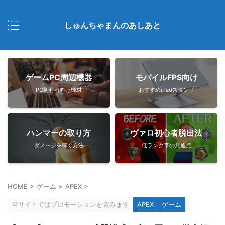
しゅんちゃまんのあしあと
ゲームPC周辺機器
モバイルFPS向け
PC初心者向け機材
おすすめiPadスタンド
ハンマーの取り方
ヴァロ初心者脱出法
ダメージを稼ぐ方法
低ランク帯の共通点
HOME
>
ゲーム
>
APEX
>
当サイトではプロモーションを含みます
APEX
ゲーム