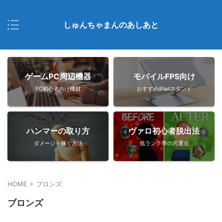
しゅんちゃまんのあしあと
ゲームPC周辺機器
モバイルFPS向け
PC初心者向け機材
おすすめiPadスタンド
ハンマーの取り方
ヴァロ初心者脱出法
ダメージを稼ぐ方法
低ランク帯の共通点
HOME
>
ブロンズ
ブロンズ