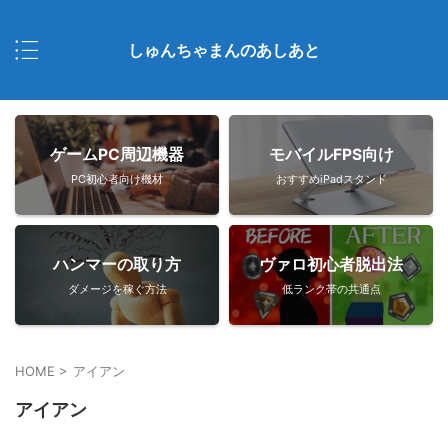
しゅんちゃまんのあしあと
ゲームPC周辺機器
モバイルFPS向け
PC初心者向け機材
おすすめiPadスタンド
ハンマーの取り方
ヴァロ初心者脱出法
ダメージを稼ぐ方法
低ランク帯の共通点
HOME
>
アイアン
アイアン