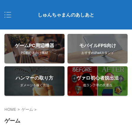
しゅんちゃまんのあしあと
ゲームPC周辺機器
モバイルFPS向け
PC初心者向け機材
おすすめiPadスタンド
ハンマーの取り方
ヴァロ初心者脱出法
ダメージを稼ぐ方法
低ランク帯の共通点
HOME
>
ゲーム
>
ゲーム