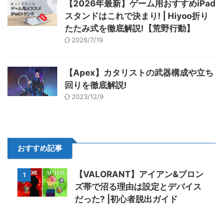
【2026年最新】ゲーム用おすすめiPad
スタンドはこれで決まり! | Hiyoo折り
たたみ式を徹底解説!【荒野行動】
2026/7/19
【Apex】カタリストの武器構成や立ち
回りを徹底解説!
2023/12/9
おすすめ記事
【VALORANT】アイアン&ブロン
1
ズ帯で沼る理由は設定とデバイス
だった? |初心者脱出ガイド